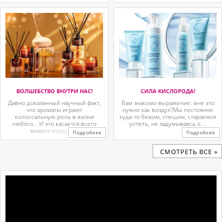
ВОЛШЕБСТВО ВНУТРИ НАС!
СИЛА КИСЛОРОДА!
Давно доказанный научный факт,
Вам знакомо выражение: мне это
что ароматы играют
нужно как воздух?Мы постоянно
колоссальную роль в жизни
куда-то бежим, спешим, стараемся
любого… И это касается всего
успеть, не задумываясь о ...
живого вокруг. ...
Подробнее
Подробнее
CМОТРЕТЬ ВСЕ »