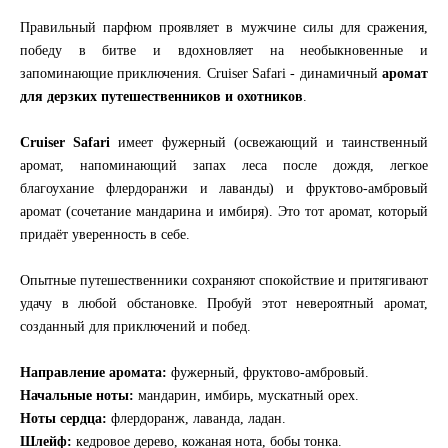
Правильный парфюм проявляет в мужчине силы для сражения,
победу в битве и вдохновляет на необыкновенные и
запоминающие приключения. Cruiser Safari - динамичный
аромат
для дерзких путешественников и охотников
.
Cruiser Safari
имеет фужерный (освежающий и таинственный
аромат, напоминающий запах леса после дождя, легкое
благоухание флердоранжи и лаванды) и фруктово-амбровый
аромат (сочетание мандарина и имбиря). Это тот аромат, который
придаёт уверенность в себе.
Опытные путешественники сохраняют спокойствие и притягивают
удачу в любой обстановке. Пробуй этот невероятный аромат,
созданный для приключений и побед.
Направление аромата:
фужерный, фруктово-амбровый.
Начальные ноты:
мандарин, имбирь, мускатный орех.
Ноты сердца:
флердоранж, лаванда, ладан.
Шлейф:
кедровое дерево, кожаная нота, бобы тонка.