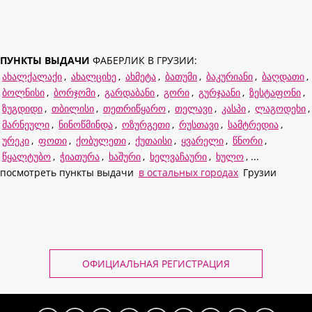
ПУНКТЫ ВЫДАЧИ
ФАБЕРЛИК В ГРУЗИИ:
ახალქალაქი
,
ახალციხე
,
ახმეტა
,
ბათუმი
,
ბაკურიანი
,
ბაღდათი
,
ბოლნისი
,
ბორჯომი
,
გარდაბანი
,
გორი
,
გურჯაანი
,
ზესტაფონი
,
ზუგდიდი
,
თბილისი
,
თეთრიწყარო
,
თელავი
,
კასპი
,
ლაგოდეხი
,
მარნეული
,
ნინოწმინდა
,
ოზურგეთი
,
რუსთავი
,
სამტრედია
,
ურეკი
,
ფოთი
,
ქობულეთი
,
ქუთაისი
,
ყვარელი
,
წნორი
,
წყალტუბო
,
ჭიათურა
,
ხაშური
,
ხელვაჩაური
,
ხულო
, ...
посмотреть пункты выдачи
в остальных городах
Грузии
ОФИЦИАЛЬНАЯ РЕГИСТРАЦИЯ