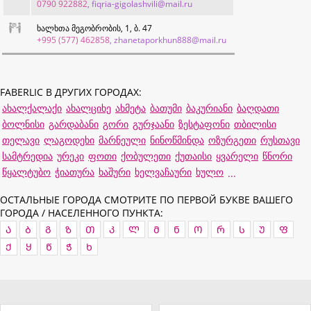
0790 922882
, fiqria-gigolashvili@mail.ru
ხალხთა მეგობრობის, 1, ბ. 47
+995 (577) 462858
, zhanetaporkhun888@mail.ru
FABERLIC В ДРУГИХ ГОРОДАХ:
ახალქალაქი
ახალციხე
ახმეტა
ბათუმი
ბაკურიანი
ბაღდათი
ბოლნისი
გარდაბანი
გორი
გურჯაანი
ზესტაფონი
თბილისი
თელავი
ლაგოდეხი
მარნეული
ნინოწმინდა
ოზურგეთი
რუსთავი
სამტრედია
ურეკი
ფოთი
ქობულეთი
ქუთაისი
ყვარელი
წნორი
წყალტუბო
ჭიათურა
ხაშური
ხელვაჩაური
ხულო
...
ОСТАЛЬНЫЕ ГОРОДА СМОТРИТЕ ПО ПЕРВОЙ БУКВЕ ВАШЕГО
ГОРОДА / НАСЕЛЕННОГО ПУНКТА:
Ა
Ბ
Გ
Ზ
Თ
Კ
Ლ
Მ
Ნ
Ო
Რ
Ს
Უ
Ფ
Ქ
Ყ
Წ
Ჭ
Ხ