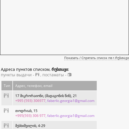
Показать / Спрятать список пв г.რუსთავი
Адреса пунктов списком,
რუსთავი
:
пункты выдачи -
, постаматы -
Тип
Адрес, телефон, email
17 მიკრორაიონი, (მადაგონის წინ), 21
+995 (593) 306977
, faberlic.georgia1@gmail.com
თოდრიას, 15
+995(593) 306 977
, faberlic.georgia1@gmail.com
მესხიშვილის, 4-29