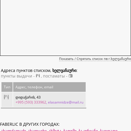
Показать / Спрятать список пв г.ხელვაჩაური
Адреса пунктов списком,
ხელვაჩაური
:
пункты выдачи -
, постаматы -
Тип
Адрес, телефон, email
დიდაჭარის, 43
+995 (593) 333962
, elasamnidze@mail.ru
FABERLIC В ДРУГИХ ГОРОДАХ:
ახალქალაქი
ახალციხე
ახმეტა
ბათუმი
ბაკურიანი
ბაღდათი