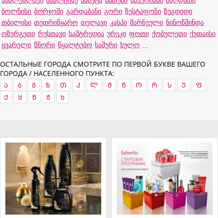
ბოლნისი
ბორჯომი
გარდაბანი
გორი
ზესტაფონი
ზუგდიდი
თბილისი
თეთრიწყარო
თელავი
კასპი
მარნეული
ნინოწმინდა
ოზურგეთი
რუსთავი
სამტრედია
ურეკი
ფოთი
ქობულეთი
ქუთაისი
ყვარელი
წნორი
წყალტუბო
ხაშური
ხულო
...
ОСТАЛЬНЫЕ ГОРОДА СМОТРИТЕ ПО ПЕРВОЙ БУКВЕ ВАШЕГО
ГОРОДА / НАСЕЛЕННОГО ПУНКТА:
Ა
Ბ
Გ
Ზ
Თ
Კ
Ლ
Მ
Ნ
Ო
Რ
Ს
Უ
Ფ
Ქ
Ყ
Წ
Ჭ
Ხ