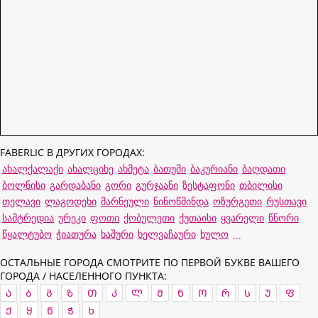
FABERLIC В ДРУГИХ ГОРОДАХ:
ახალქალაქი
ახალციხე
ახმეტა
ბათუმი
ბაკურიანი
ბაღდათი
ბოლნისი
გარდაბანი
გორი
გურჯაანი
ზესტაფონი
თბილისი
თელავი
ლაგოდეხი
მარნეული
ნინოწმინდა
ოზურგეთი
რუსთავი
სამტრედია
ურეკი
ფოთი
ქობულეთი
ქუთაისი
ყვარელი
წნორი
წყალტუბო
ჭიათურა
ხაშური
ხელვაჩაური
ხულო
...
ОСТАЛЬНЫЕ ГОРОДА СМОТРИТЕ ПО ПЕРВОЙ БУКВЕ ВАШЕГО
ГОРОДА / НАСЕЛЕННОГО ПУНКТА:
Ა
Ბ
Გ
Ზ
Თ
Კ
Ლ
Მ
Ნ
Ო
Რ
Ს
Უ
Ფ
Ქ
Ყ
Წ
Ჭ
Ხ