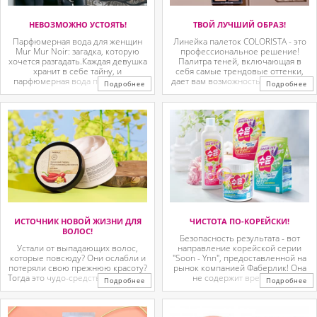
НЕВОЗМОЖНО УСТОЯТЬ!
ТВОЙ ЛУЧШИЙ ОБРАЗ!
Парфюмерная вода для женщин
Линейка палеток COLORISTA - это
Mur Mur Noir: загадка, которую
профессиональное решение!
хочется разгадать.Каждая девушка
Палитра теней, включающая в
хранит в себе тайну, и
себя самые трендовые оттенки,
парфюмерная вода помогает её
дает вам возможность создать как
Подробнее
Подробнее
раскрыть. Это аромат, который
можно больше различных
окутывает чувственностью и
образов, гармонично
оставляет за собой легкий шлейф
сочетающихся друг с другом.
загадки. Композиция воды
Благодаря такой палитре вы
сочетает в себе ноты ...
никогда не запутаетесь, какой ...
ИСТОЧНИК НОВОЙ ЖИЗНИ ДЛЯ
ЧИСТОТА ПО-КОРЕЙСКИ!
ВОЛОС!
Безопасность результата - вот
Устали от выпадающих волос,
направление корейской серии
которые повсюду? Они ослабли и
"Soon - Ynn", предоставленной на
потеряли свою прежнюю красоту?
рынок компанией Фаберлик! Она
Тогда это чудо-средство точно для
не содержит вредных и
Подробнее
Подробнее
тебя.Верните здоровый вид и
синтетических соединений, не
ухоженность своей причёске с
оказывает негативное
помощью разогревающе-
воздействие на здоровье