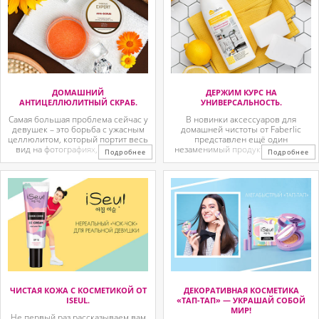
обновлённая серия ZIMA от
пышными. Блеск на основе
компании FABERLIC! Комплекс ...
бережной ...
ДОМАШНИЙ
ДЕРЖИМ КУРС НА
АНТИЦЕЛЛЮЛИТНЫЙ СКРАБ.
УНИВЕРСАЛЬНОСТЬ.
Самая большая проблема сейчас у
В новинки аксессуаров для
девушек – это борьба с ужасным
домашней чистоты от Faberlic
целлюлитом, который портит весь
представлен ещё один
вид на фотографиях, когда ты в
незаменимый продукт. Бережная
Подробнее
Подробнее
купальнике, да и просто в жизни.
формула подойдет для ванной
В новой серии Expert ты сможешь
комнаты и кухни – это именно те
справиться с этой глобальной
места, где чистота должна быть
проблемой и радоваться жизни
каждый день. Вместе с ней легко
вместе с нами, а еще получишь ...
решить все вопросы за один раз.
Универсальный ...
ЧИСТАЯ КОЖА С КОСМЕТИКОЙ ОТ
ДЕКОРАТИВНАЯ КОСМЕТИКА
ISEUL.
«ТАП-ТАП» — УКРАШАЙ СОБОЙ
МИР!
Не первый раз рассказываем вам