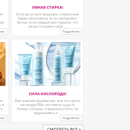
УМНАЯ СТИРКА!
ия
Если вы устали загружать стиральный
.
баран наполовину из-за сортировки
дре
белья, если каждый раз страшно, что
вещи потеряют свой ...
нее
Подробнее
СИЛА КИСЛОРОДА!
то
Вам знакомо выражение: мне это нужно
ь в
как воздух?Мы постоянно куда-то
го
бежим, спешим, стараемся успеть, не
задумываясь о ...
нее
Подробнее
CМОТРЕТЬ ВСЕ »