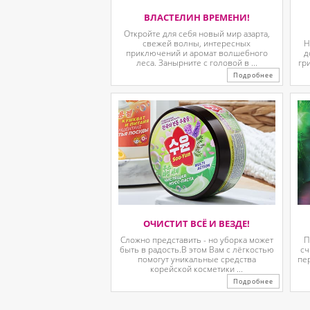
ВЛАСТЕЛИН ВРЕМЕНИ!
Откройте для себя новый мир азарта,
свежей волны, интересных
Н
приключений и аромат волшебного
д
леса. Занырните с головой в ...
гр
Подробнее
ОЧИСТИТ ВСЁ И ВЕЗДЕ!
Сложно представить - но уборка может
П
быть в радость.В этом Вам с лёгкостью
сч
помогут уникальные средства
пе
корейской косметики ...
Подробнее