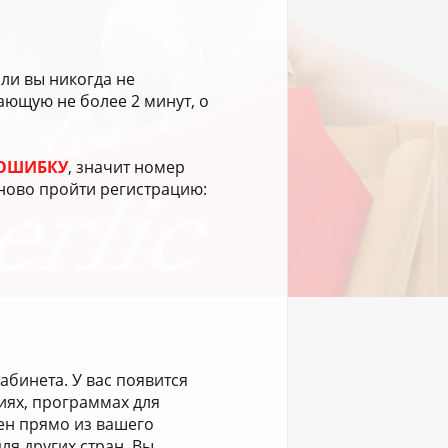
сли вы никогда не
ающую не более 2 минут, о
 ОШИБКУ
, значит номер
аново пройти регистрацию:
абинета. У вас появится
циях, программах для
ен прямо из вашего
ля других стран. Вы