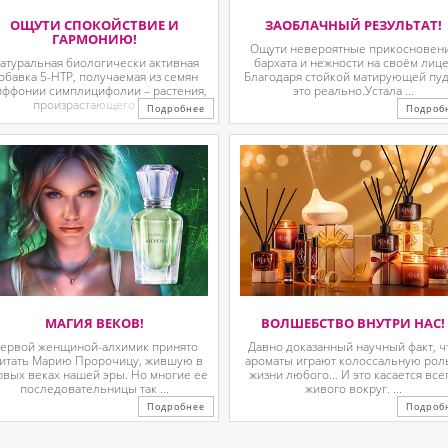
ОЩУТИ СПОКОЙСТВИЕ И
ЗАОБЛАЧНЫЙ РЕЗУЛЬТАТ!
ГАРМОНИЮ!
Ощути невероятные прикосновен
атуральная биологически активная
бархата и нежности на своём лице
обавка 5-HTP, получаемая из семян
Благодаря стойкой матирующей пу
иффонии симплицифолии – растения,
это реально.Устала ...
произрастающего в ...
Подробнее
Подроб
МАГИЯ ВЕКОВ!
ВОЛШЕБСТВО ВНУТРИ НАС!
ервой женщиной-алхимик принято
Давно доказанный научный факт, ч
итать Марию Пророчицу, жившую в
ароматы играют колоссальную рол
рвых веках нашей эры. Но многие ее
жизни любого… И это касается все
последовательницы так ...
живого вокруг. ...
Подробнее
Подроб