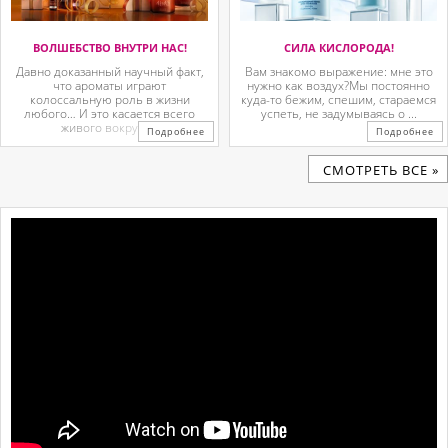
ВОЛШЕБСТВО ВНУТРИ НАС!
СИЛА КИСЛОРОДА!
Давно доказанный научный факт,
Вам знакомо выражение: мне это
что ароматы играют
нужно как воздух?Мы постоянно
колоссальную роль в жизни
куда-то бежим, спешим, стараемся
любого… И это касается всего
успеть, не задумываясь о ...
живого вокруг. ...
Подробнее
Подробнее
CМОТРЕТЬ ВСЕ »