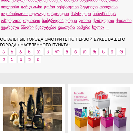
ბოლნისი
გარდაბანი
გორი
ზესტაფონი
ზუგდიდი
თბილისი
თეთრიწყარო
თელავი
ლაგოდეხი
მარნეული
ნინოწმინდა
ოზურგეთი
რუსთავი
სამტრედია
ურეკი
ფოთი
ქობულეთი
ქუთაისი
ყვარელი
წნორი
წყალტუბო
ჭიათურა
ხაშური
ხულო
...
ОСТАЛЬНЫЕ ГОРОДА СМОТРИТЕ ПО ПЕРВОЙ БУКВЕ ВАШЕГО
ГОРОДА / НАСЕЛЕННОГО ПУНКТА:
Ა
Ბ
Გ
Ზ
Თ
Კ
Ლ
Მ
Ნ
Ო
Რ
Ს
Უ
Ფ
Ქ
Ყ
Წ
Ჭ
Ხ