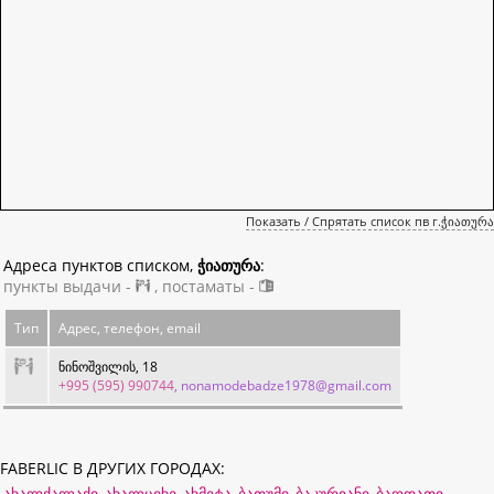
Показать / Спрятать список пв г.ჭიათურა
Адреса пунктов списком,
ჭიათურა
:
пункты выдачи -
, постаматы -
Тип
Адрес, телефон, email
ნინოშვილის, 18
+995 (595) 990744
, nonamodebadze1978@gmail.com
FABERLIC В ДРУГИХ ГОРОДАХ:
ახალქალაქი
ახალციხე
ახმეტა
ბათუმი
ბაკურიანი
ბაღდათი