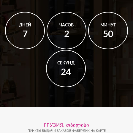
ДНЕЙ
ЧАСОВ
МИНУТ
7
2
50
СЕКУНД
23
ГРУЗИЯ, ᲗᲑᲘᲚᲘᲡᲘ
ПУНКТЫ ВЫДАЧИ ЗАКАЗОВ ФАБЕРЛИК НА КАРТЕ