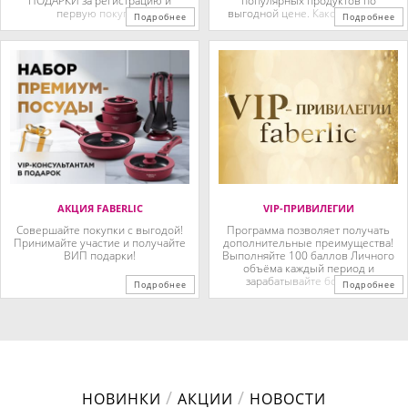
ПОДАРКИ за регистрацию и
популярных продуктов по
первую покупку!
выгодной цене. Какой именно?
Подробнее
Подробнее
Выбирайте сами!
АКЦИЯ FABERLIC
VIP-ПРИВИЛЕГИИ
Совершайте покупки с выгодой!
Программа позволяет получать
Принимайте участие и получайте
дополнительные преимущества!
ВИП подарки!
Выполняйте 100 баллов Личного
объёма каждый период и
зарабатывайте бонусы и
Подробнее
Подробнее
привилегии от Компании!
/
/
НОВИНКИ
АКЦИИ
НОВОСТИ