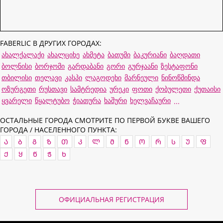
FABERLIC В ДРУГИХ ГОРОДАХ:
ახალქალაქი
ახალციხე
ახმეტა
ბათუმი
ბაკურიანი
ბაღდათი
ბოლნისი
ბორჯომი
გარდაბანი
გორი
გურჯაანი
ზესტაფონი
თბილისი
თელავი
კასპი
ლაგოდეხი
მარნეული
ნინოწმინდა
ოზურგეთი
რუსთავი
სამტრედია
ურეკი
ფოთი
ქობულეთი
ქუთაისი
ყვარელი
წყალტუბო
ჭიათურა
ხაშური
ხელვაჩაური
...
ОСТАЛЬНЫЕ ГОРОДА СМОТРИТЕ ПО ПЕРВОЙ БУКВЕ ВАШЕГО
ГОРОДА / НАСЕЛЕННОГО ПУНКТА:
Ა
Ბ
Გ
Ზ
Თ
Კ
Ლ
Მ
Ნ
Ო
Რ
Ს
Უ
Ფ
Ქ
Ყ
Წ
Ჭ
Ხ
ОФИЦИАЛЬНАЯ РЕГИСТРАЦИЯ