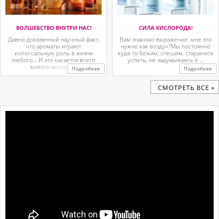
ВОЛШЕБСТВО ВНУТРИ НАС!
СИЛА КИСЛОРОДА!
Давно доказанный научный факт,
Вам знакомо выражение: мне это
что ароматы играют
нужно как воздух?Мы постоянно
колоссальную роль в жизни
куда-то бежим, спешим, стараемся
любого… И это касается всего
успеть, не задумываясь о ...
живого вокруг. ...
Подробнее
Подробнее
CМОТРЕТЬ ВСЕ »