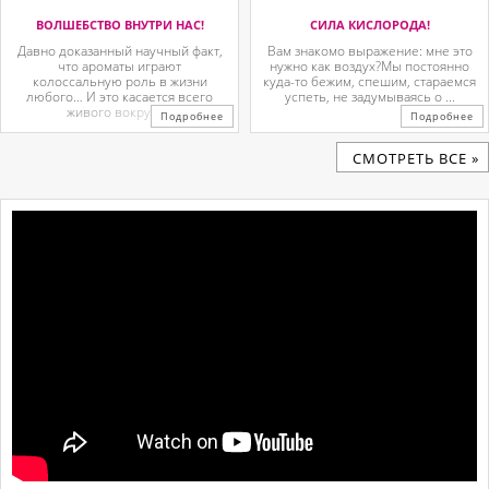
ВОЛШЕБСТВО ВНУТРИ НАС!
СИЛА КИСЛОРОДА!
Давно доказанный научный факт,
Вам знакомо выражение: мне это
что ароматы играют
нужно как воздух?Мы постоянно
колоссальную роль в жизни
куда-то бежим, спешим, стараемся
любого… И это касается всего
успеть, не задумываясь о ...
живого вокруг. ...
Подробнее
Подробнее
CМОТРЕТЬ ВСЕ »