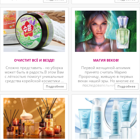
ОЧИСТИТ ВСЁ И ВЕЗДЕ!
МАГИЯ ВЕКОВ!
Сложно представить - но уборка
Первой женщиной-алхимик
может быть в радость.В этом Вам
принято считать Марию
с лёгкостью помогут уникальные
Пророчицу, жившую в первых
средства корейской косметики ...
веках нашей эры. Но многие ее
последовательницы так ...
Подробнее
Подробнее