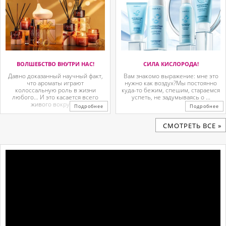
ВОЛШЕБСТВО ВНУТРИ НАС!
СИЛА КИСЛОРОДА!
Давно доказанный научный факт,
Вам знакомо выражение: мне это
что ароматы играют
нужно как воздух?Мы постоянно
колоссальную роль в жизни
куда-то бежим, спешим, стараемся
любого… И это касается всего
успеть, не задумываясь о ...
живого вокруг. ...
Подробнее
Подробнее
CМОТРЕТЬ ВСЕ »