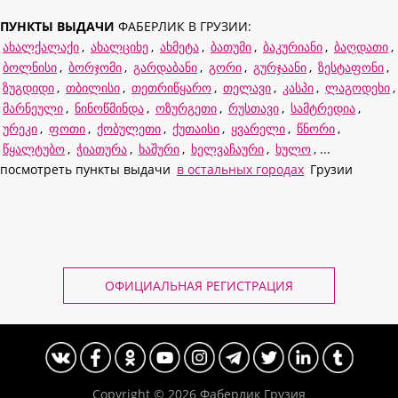
ПУНКТЫ ВЫДАЧИ
ФАБЕРЛИК В ГРУЗИИ:
ახალქალაქი
,
ახალციხე
,
ახმეტა
,
ბათუმი
,
ბაკურიანი
,
ბაღდათი
,
ბოლნისი
,
ბორჯომი
,
გარდაბანი
,
გორი
,
გურჯაანი
,
ზესტაფონი
,
ზუგდიდი
,
თბილისი
,
თეთრიწყარო
,
თელავი
,
კასპი
,
ლაგოდეხი
,
მარნეული
,
ნინოწმინდა
,
ოზურგეთი
,
რუსთავი
,
სამტრედია
,
ურეკი
,
ფოთი
,
ქობულეთი
,
ქუთაისი
,
ყვარელი
,
წნორი
,
წყალტუბო
,
ჭიათურა
,
ხაშური
,
ხელვაჩაური
,
ხულო
, ...
посмотреть пункты выдачи
в остальных городах
Грузии
ОФИЦИАЛЬНАЯ РЕГИСТРАЦИЯ
Copyright © 2026
Фаберлик Грузия