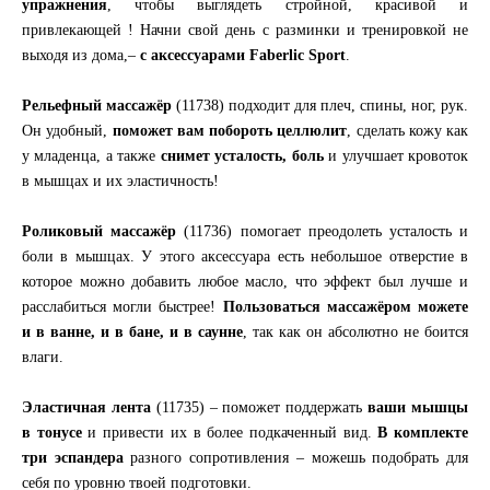
упражнения
, чтобы выглядеть стройной, красивой и
привлекающей ! Начни свой день с разминки и тренировкой не
выходя из дома,–
с аксессуарами Faberlic Sport
.
Рельефный массажёр
(11738) подходит для плеч, спины, ног, рук.
Он удобный,
поможет вам побороть целлюлит
, сделать кожу как
у младенца, а также
снимет усталость, боль
и улучшает кровоток
в мышцах и их эластичность!
Роликовый массажёр
(11736) помогает преодолеть усталость и
боли в мышцах. У этого аксессуара есть небольшое отверстие в
которое можно добавить любое масло, что эффект был лучше и
расслабиться могли быстрее!
Пользоваться массажёром можете
и в ванне, и в бане, и в саунне
, так как он абсолютно не боится
влаги.
Эластичная лента
(11735) – поможет поддержать
ваши мышцы
в тонусе
и привести их в более подкаченный вид.
В комплекте
три эспандера
разного сопротивления – можешь подобрать для
себя по уровню твоей подготовки.