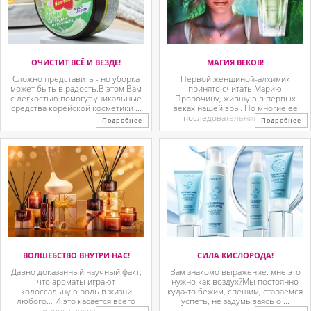
ОЧИСТИТ ВСЁ И ВЕЗДЕ!
МАГИЯ ВЕКОВ!
Сложно представить - но уборка
Первой женщиной-алхимик
может быть в радость.В этом Вам
принято считать Марию
с лёгкостью помогут уникальные
Пророчицу, жившую в первых
средства корейской косметики ...
веках нашей эры. Но многие ее
последовательницы так ...
Подробнее
Подробнее
ВОЛШЕБСТВО ВНУТРИ НАС!
СИЛА КИСЛОРОДА!
Давно доказанный научный факт,
Вам знакомо выражение: мне это
что ароматы играют
нужно как воздух?Мы постоянно
колоссальную роль в жизни
куда-то бежим, спешим, стараемся
любого… И это касается всего
успеть, не задумываясь о ...
живого вокруг. ...