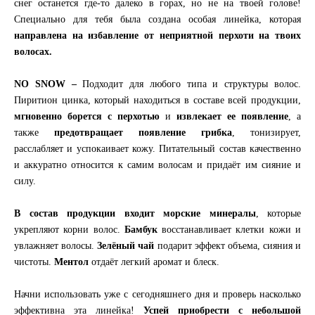
снег останется где-то далеко в горах, но не на твоей голове!
Специально для тебя была создана особая линейка, которая
направлена на избавление от неприятной перхоти на твоих
волосах.
NO SNOW –
Подходит для любого типа и структуры волос.
Пиритион цинка, который находиться в составе всей продукции,
мгновенно борется с перхотью
и
извлекает ее появление
, а
также
предотвращает появление грибка
, тонизирует,
расслабляет и успокаивает кожу. Питательный состав качественно
и аккуратно относится к самим волосам и придаёт им сияние и
силу.
В состав продукции входит морские минералы
, которые
укрепляют корни волос.
Бамбук
восстанавливает клетки кожи и
увлажняет волосы.
Зелёный чай
подарит эффект объема, сияния и
чистоты.
Ментол
отдаёт легкий аромат и блеск.
Начни использовать уже с сегодняшнего дня и проверь насколько
эффективна эта линейка!
Успей приобрести с небольшой