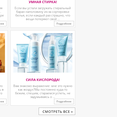
УМНАЯ СТИРКА!
ия
Если вы устали загружать стиральный
.
баран наполовину из-за сортировки
дре
белья, если каждый раз страшно, что
вещи потеряют свой ...
нее
Подробнее
СИЛА КИСЛОРОДА!
то
Вам знакомо выражение: мне это нужно
ь в
как воздух?Мы постоянно куда-то
го
бежим, спешим, стараемся успеть, не
задумываясь о ...
нее
Подробнее
CМОТРЕТЬ ВСЕ »