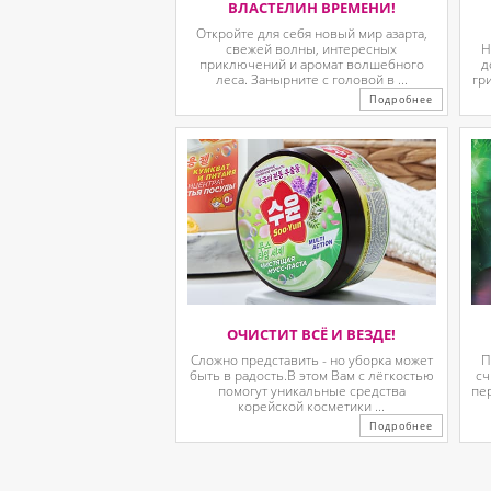
ВЛАСТЕЛИН ВРЕМЕНИ!
Откройте для себя новый мир азарта,
свежей волны, интересных
Н
приключений и аромат волшебного
д
леса. Занырните с головой в ...
гр
Подробнее
ОЧИСТИТ ВСЁ И ВЕЗДЕ!
Сложно представить - но уборка может
П
быть в радость.В этом Вам с лёгкостью
сч
помогут уникальные средства
пе
корейской косметики ...
Подробнее