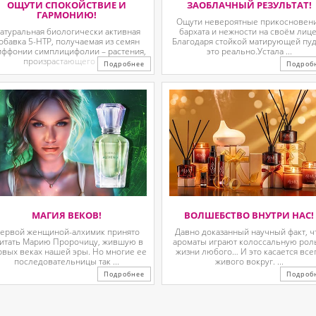
ОЩУТИ СПОКОЙСТВИЕ И
ЗАОБЛАЧНЫЙ РЕЗУЛЬТАТ!
ГАРМОНИЮ!
Ощути невероятные прикосновен
атуральная биологически активная
бархата и нежности на своём лице
обавка 5-HTP, получаемая из семян
Благодаря стойкой матирующей пу
иффонии симплицифолии – растения,
это реально.Устала ...
произрастающего в ...
Подробнее
Подроб
МАГИЯ ВЕКОВ!
ВОЛШЕБСТВО ВНУТРИ НАС!
ервой женщиной-алхимик принято
Давно доказанный научный факт, ч
итать Марию Пророчицу, жившую в
ароматы играют колоссальную рол
рвых веках нашей эры. Но многие ее
жизни любого… И это касается все
последовательницы так ...
живого вокруг. ...
Подробнее
Подроб