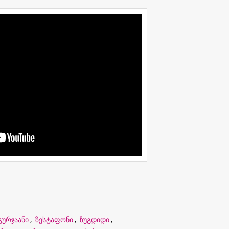
გურჯაანი
,
ზესტაფონი
,
ზუგდიდი
,