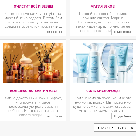
ОЧИСТИТ ВСЁ И ВЕЗДЕ!
МАГИЯ ВЕКОВ!
Сложно представить - но уборка
Первой женщиной-алхимик
может быть в радость.В этом Вам
принято считать Марию
с лёгкостью помогут уникальные
Пророчицу, жившую в первых
средства корейской косметики ...
веках нашей эры. Но многие ее
последовательницы так ...
Подробнее
Подробнее
ВОЛШЕБСТВО ВНУТРИ НАС!
СИЛА КИСЛОРОДА!
Давно доказанный научный факт,
Вам знакомо выражение: мне это
что ароматы играют
нужно как воздух?Мы постоянно
колоссальную роль в жизни
куда-то бежим, спешим, стараемся
любого… И это касается всего
успеть, не задумываясь о ...
живого вокруг. ...
Подробнее
Подробнее
CМОТРЕТЬ ВСЕ »