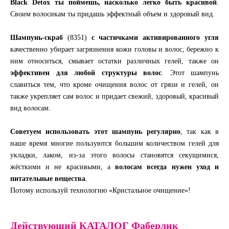
Black Detox ты поймешь, насколько легко быть красивой
.
Своим волосикам ты придашь эффектный объем и здоровый вид.
Шампунь-скраб
(8351)
с частичками активированного угля
качественно убирает загрязнения кожи головы и волос, бережно к
ним относиться, смывает остатки различных гелей, также он
эффективен для любой структуры волос
. Этот шампунь
славиться тем, что кроме очищения волос от грязи и гелей, он
также укрепляет сам волос и придает свежий, здоровый, красивый
вид волосам.
Советуем использовать этот шампунь регулярно
, так как в
наше время многие пользуются большим количеством гелей для
укладки, лаком, из-за этого волосы становятся секущимися,
жёсткими и не красивыми, а
волосам всегда нужен уход и
питательные вещества
.
Потому используй технологию «Кристальное очищение»!
Действующий КАТАЛОГ Фаберлик