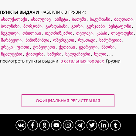
ПУНКТЫ ВЫДАЧИ
ФАБЕРЛИК В ГРУЗИИ:
ახალქალაქი
,
ახალციხე
,
ახმეტა
,
ბათუმი
,
ბაკურიანი
,
ბაღდათი
,
ბოლნისი
,
ბორჯომი
,
გარდაბანი
,
გორი
,
გურჯაანი
,
ზესტაფონი
,
ზუგდიდი
,
თბილისი
,
თეთრიწყარო
,
თელავი
,
კასპი
,
ლაგოდეხი
,
მარნეული
,
ნინოწმინდა
,
ოზურგეთი
,
რუსთავი
,
სამტრედია
,
ურეკი
,
ფოთი
,
ქობულეთი
,
ქუთაისი
,
ყვარელი
,
წნორი
,
წყალტუბო
,
ჭიათურა
,
ხაშური
,
ხელვაჩაური
,
ხულო
, ...
посмотреть пункты выдачи
в остальных городах
Грузии
ОФИЦИАЛЬНАЯ РЕГИСТРАЦИЯ