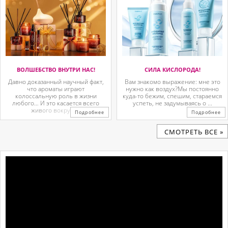
ВОЛШЕБСТВО ВНУТРИ НАС!
СИЛА КИСЛОРОДА!
Давно доказанный научный факт,
Вам знакомо выражение: мне это
что ароматы играют
нужно как воздух?Мы постоянно
колоссальную роль в жизни
куда-то бежим, спешим, стараемся
любого… И это касается всего
успеть, не задумываясь о ...
живого вокруг. ...
Подробнее
Подробнее
CМОТРЕТЬ ВСЕ »