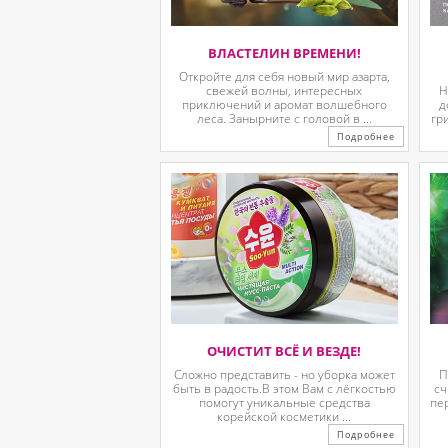
ВЛАСТЕЛИН ВРЕМЕНИ!
Откройте для себя новый мир азарта,
свежей волны, интересных
Н
приключений и аромат волшебного
д
леса. Занырните с головой в ...
гр
Подробнее
ОЧИСТИТ ВСЁ И ВЕЗДЕ!
Сложно представить - но уборка может
П
быть в радость.В этом Вам с лёгкостью
сч
помогут уникальные средства
пе
корейской косметики ...
Подробнее