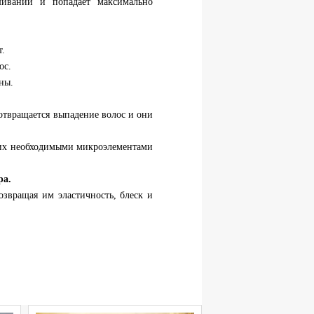
ивании и попадает максимально
т.
ос.
ны.
отвращается выпадение волос и они
 их необходимыми микроэлементами
ра.
озвращая им эластичность, блеск и