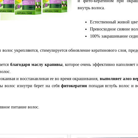
и фито-кератином при окраш
внутрь волоса.
Естественный живой цве
Превосходное сияние вол
100% закрашивание седи
 волос укрепляются, стимулируется обновление кератинового слоя, пред
ается
благодаря маслу крапивы
, которое очень эффективно наполняет
волос.
каивая и восстанавливая ее во время окрашивания,
выполняет алоэ ве
ы волос изнутри берет на себя
фитокератин
попадая вглубь волос и в
ивное питание волос.