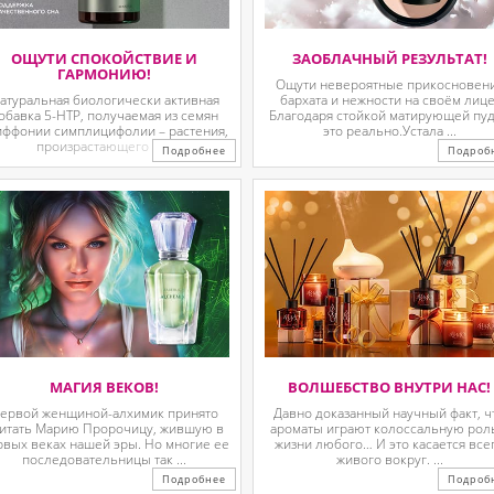
ОЩУТИ СПОКОЙСТВИЕ И
ЗАОБЛАЧНЫЙ РЕЗУЛЬТАТ!
ГАРМОНИЮ!
Ощути невероятные прикосновен
атуральная биологически активная
бархата и нежности на своём лице
обавка 5-HTP, получаемая из семян
Благодаря стойкой матирующей пу
иффонии симплицифолии – растения,
это реально.Устала ...
произрастающего в ...
Подробнее
Подроб
МАГИЯ ВЕКОВ!
ВОЛШЕБСТВО ВНУТРИ НАС!
ервой женщиной-алхимик принято
Давно доказанный научный факт, ч
итать Марию Пророчицу, жившую в
ароматы играют колоссальную рол
рвых веках нашей эры. Но многие ее
жизни любого… И это касается все
последовательницы так ...
живого вокруг. ...
Подробнее
Подроб