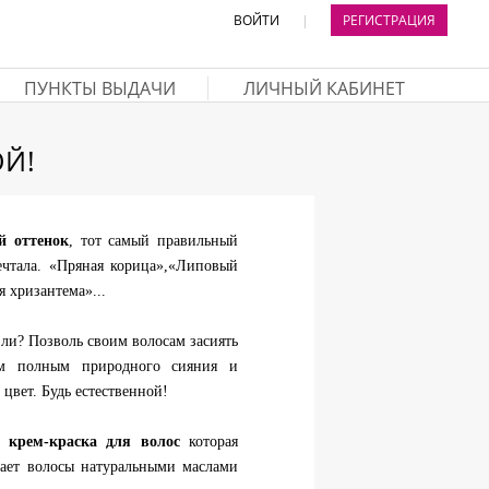
ВОЙТИ
|
РЕГИСТРАЦИЯ
ПУНКТЫ ВЫДАЧИ
ЛИЧНЫЙ КАБИНЕТ
ОЙ!
й оттенок
, тот самый правильный
ечтала. «Пряная корица»,«Липовый
 хризантема»...
ли? Позволь своим волосам засиять
ом полным природного сияния и
цвет. Будь естественной!
a, крем-краска для волос
которая
вает волосы натуральными маслами