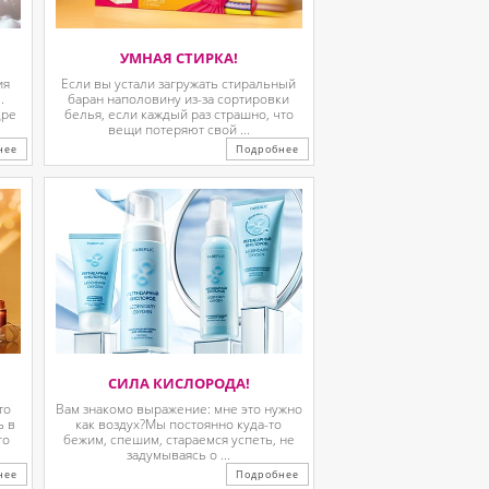
УМНАЯ СТИРКА!
ия
Если вы устали загружать стиральный
.
баран наполовину из-за сортировки
дре
белья, если каждый раз страшно, что
вещи потеряют свой ...
нее
Подробнее
СИЛА КИСЛОРОДА!
то
Вам знакомо выражение: мне это нужно
ь в
как воздух?Мы постоянно куда-то
го
бежим, спешим, стараемся успеть, не
задумываясь о ...
нее
Подробнее