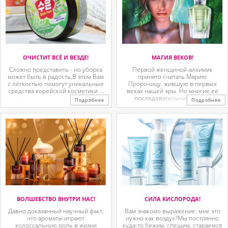
ОЧИСТИТ ВСЁ И ВЕЗДЕ!
МАГИЯ ВЕКОВ!
Сложно представить - но уборка
Первой женщиной-алхимик
может быть в радость.В этом Вам
принято считать Марию
с лёгкостью помогут уникальные
Пророчицу, жившую в первых
средства корейской косметики ...
веках нашей эры. Но многие ее
последовательницы так ...
Подробнее
Подробнее
ВОЛШЕБСТВО ВНУТРИ НАС!
СИЛА КИСЛОРОДА!
Давно доказанный научный факт,
Вам знакомо выражение: мне это
что ароматы играют
нужно как воздух?Мы постоянно
колоссальную роль в жизни
куда-то бежим, спешим, стараемся