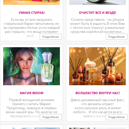
УМНАЯ СТИРКА!
ОЧИСТИТ ВСЁ И ВЕЗДЕ!
Если вы устали загружать
Сложно представить - но уборка
стиральный баран наполовину из-
может быть в радость.В этом Вам
за сортировки белья, если каждый
с лёгкостью помогут уникальные
раз страшно, что вещи потеряют
средства корейской косметики ...
свой ...
Подробнее
Подробнее
МАГИЯ ВЕКОВ!
ВОЛШЕБСТВО ВНУТРИ НАС!
Первой женщиной-алхимик
Давно доказанный научный факт,
принято считать Марию
что ароматы играют
Пророчицу, жившую в первых
колоссальную роль в жизни
веках нашей эры. Но многие ее
любого… И это касается всего
последовательницы так ...
живого вокруг. ...
Подробнее
Подробнее