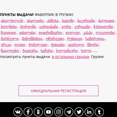
ПУНКТЫ ВЫДАЧИ
ФАБЕРЛИК В ГРУЗИИ:
ახალქალაქი
,
ახალციხე
,
ახმეტა
,
ბათუმი
,
ბაკურიანი
,
ბაღდათი
,
ბოლნისი
,
ბორჯომი
,
გარდაბანი
,
გორი
,
გურჯაანი
,
ზესტაფონი
,
ზუგდიდი
,
თბილისი
,
თეთრიწყარო
,
თელავი
,
კასპი
,
ლაგოდეხი
,
მარნეული
,
ნინოწმინდა
,
ოზურგეთი
,
რუსთავი
,
სამტრედია
,
ურეკი
,
ფოთი
,
ქობულეთი
,
ქუთაისი
,
ყვარელი
,
წნორი
,
წყალტუბო
,
ჭიათურა
,
ხაშური
,
ხელვაჩაური
,
ხულო
, ...
посмотреть пункты выдачи
в остальных городах
Грузии
ОФИЦИАЛЬНАЯ РЕГИСТРАЦИЯ