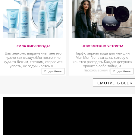
СИЛА КИСЛОРОДА!
НЕВОЗМОЖНО УСТОЯТЬ!
Вам знакомо выражение: мне это
Парфюмерная вода для женщин
нужно как воздух?Мы постоянно
Mur Mur Noir: загадка, которую
куда-то бежим, спешим, стараемся
хочется разгадать.Каждая девушка
успеть, не задумываясь о ...
хранит в себе тайну, и
парфюмерная вода ...
Подробнее
Подробнее
CМОТРЕТЬ ВСЕ »