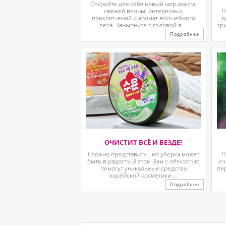
Откройте для себя новый мир азарта,
свежей волны, интересных
Н
приключений и аромат волшебного
д
леса. Занырните с головой в ...
гр
Подробнее
ОЧИСТИТ ВСЁ И ВЕЗДЕ!
Сложно представить - но уборка может
П
быть в радость.В этом Вам с лёгкостью
сч
помогут уникальные средства
пе
корейской косметики ...
Подробнее