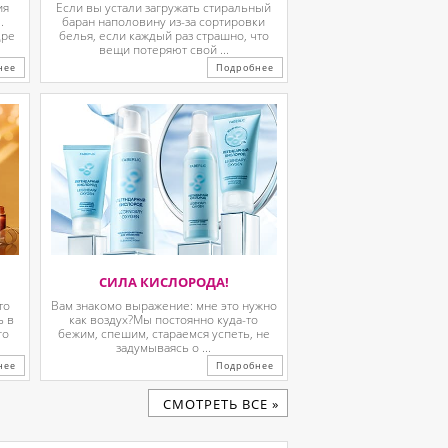
ия
Если вы устали загружать стиральный
.
баран наполовину из-за сортировки
дре
белья, если каждый раз страшно, что
вещи потеряют свой ...
нее
Подробнее
СИЛА КИСЛОРОДА!
то
Вам знакомо выражение: мне это нужно
ь в
как воздух?Мы постоянно куда-то
го
бежим, спешим, стараемся успеть, не
задумываясь о ...
нее
Подробнее
CМОТРЕТЬ ВСЕ »