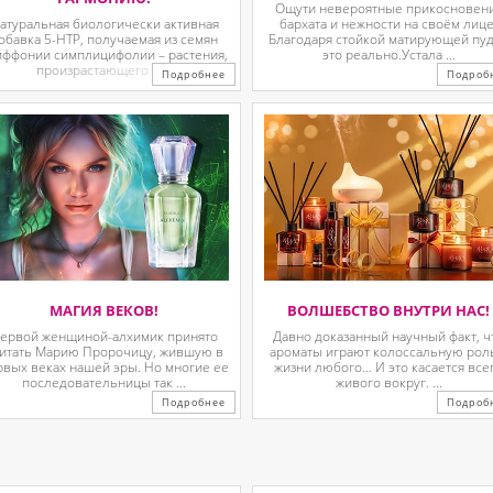
Ощути невероятные прикосновен
атуральная биологически активная
бархата и нежности на своём лице
обавка 5-HTP, получаемая из семян
Благодаря стойкой матирующей пу
иффонии симплицифолии – растения,
это реально.Устала ...
произрастающего в ...
Подробнее
Подроб
МАГИЯ ВЕКОВ!
ВОЛШЕБСТВО ВНУТРИ НАС!
ервой женщиной-алхимик принято
Давно доказанный научный факт, ч
итать Марию Пророчицу, жившую в
ароматы играют колоссальную рол
рвых веках нашей эры. Но многие ее
жизни любого… И это касается все
последовательницы так ...
живого вокруг. ...
Подробнее
Подроб