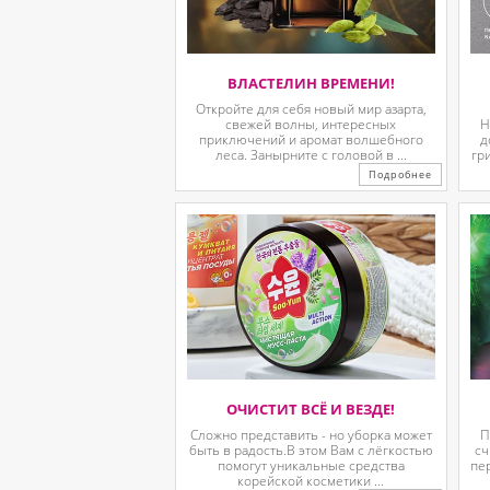
ВЛАСТЕЛИН ВРЕМЕНИ!
Откройте для себя новый мир азарта,
свежей волны, интересных
Н
приключений и аромат волшебного
д
леса. Занырните с головой в ...
гр
Подробнее
ОЧИСТИТ ВСЁ И ВЕЗДЕ!
Сложно представить - но уборка может
П
быть в радость.В этом Вам с лёгкостью
сч
помогут уникальные средства
пе
корейской косметики ...