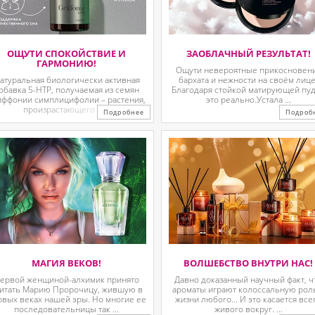
ОЩУТИ СПОКОЙСТВИЕ И
ЗАОБЛАЧНЫЙ РЕЗУЛЬТАТ!
ГАРМОНИЮ!
Ощути невероятные прикосновен
атуральная биологически активная
бархата и нежности на своём лице
обавка 5-HTP, получаемая из семян
Благодаря стойкой матирующей пу
иффонии симплицифолии – растения,
это реально.Устала ...
произрастающего в ...
Подробнее
Подроб
МАГИЯ ВЕКОВ!
ВОЛШЕБСТВО ВНУТРИ НАС!
ервой женщиной-алхимик принято
Давно доказанный научный факт, ч
итать Марию Пророчицу, жившую в
ароматы играют колоссальную рол
рвых веках нашей эры. Но многие ее
жизни любого… И это касается все
последовательницы так ...
живого вокруг. ...