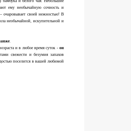
) бамбука и белого чая. Небольшие
ают ему необычайную сочность и
 – очаровывает своей нежностью! В
ила необычайной, искупительной и
ланже
.
озраста и в любое время суток -
он
тами свежести и безумия запахов
адостью поселится в вашей любимой