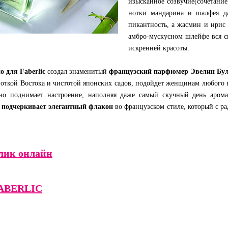
изысканное созвучие(сочетание
нотки мандарина и шалфея д
пикантность, а жасмин и ирис
амбро-мускусном шлейфе вся с
искренней красоты.
 для Faberlic
создал знаменитый
французский парфюмер Эвелин Бу
ноткой Востока и чистотой японских садов, подойдет женщинам любого в
о поднимает настроение, наполняя даже самый скучный день арома
 подчеркивает элегантный флакон
во французском стиле, который с р
лик онлайн
ABERLIC