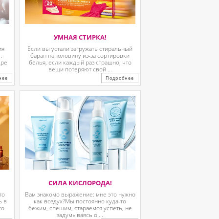
УМНАЯ СТИРКА!
ия
Если вы устали загружать стиральный
.
баран наполовину из-за сортировки
дре
белья, если каждый раз страшно, что
вещи потеряют свой ...
нее
Подробнее
СИЛА КИСЛОРОДА!
то
Вам знакомо выражение: мне это нужно
ь в
как воздух?Мы постоянно куда-то
го
бежим, спешим, стараемся успеть, не
задумываясь о ...